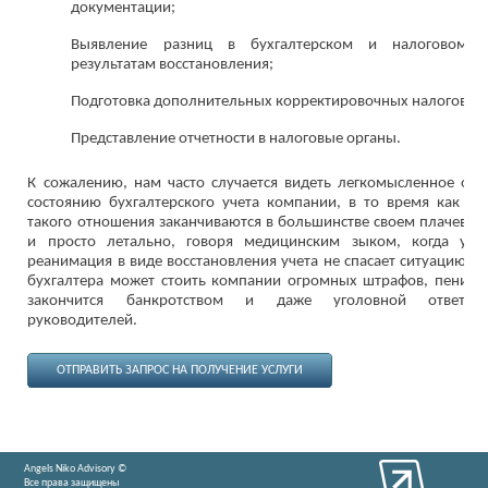
документации;
Выявление разниц в бухгалтерском и налоговом 
результатам восстановления;
Подготовка дополнительных корректировочных налоговых 
Представление отчетности в налоговые органы.
К сожалению, нам часто случается видеть легкомысленное от
состоянию бухгалтерского учета компании, в то время как по
такого отношения заканчиваются в большинстве своем плачевно,
и просто летально, говоря медицинским зыком, когда уже
реанимация в виде восстановления учета не спасает ситуацию. Х
бухгалтера может стоить компании огромных штрафов, пени, 
закончится банкротством и даже уголовной ответств
руководителей.
ОТПРАВИТЬ ЗАПРОС НА ПОЛУЧЕНИЕ УСЛУГИ
Angels Niko Advisory ©
Все права защищены