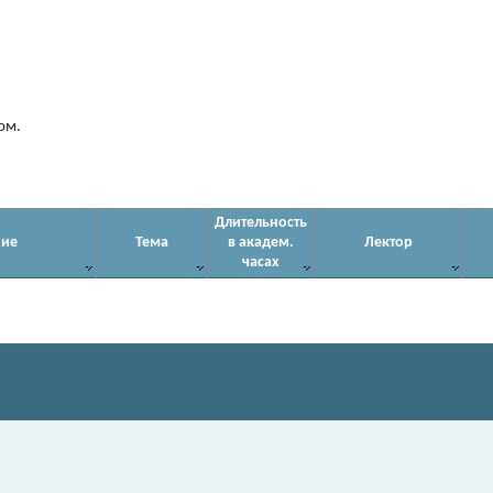
ом.
Длительность
ние
Тема
в академ.
Лектор
часах